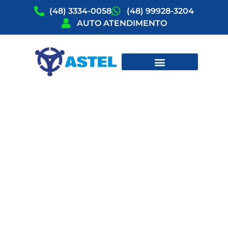
(48) 3334-0058
(48) 99928-3204
AUTO ATENDIMENTO
ATIVIDADES COM PROFESSOR
SEDE SOCIAL -
SEGUNDA A
QUINTA