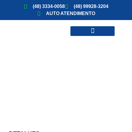
(48) 3334-0058
(48) 99928-3204
AUTO ATENDIMENTO
ATIVIDADES COM PROFESSOR
CHURRASQUEIR
M